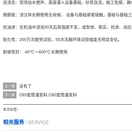
自流态：现场加水搅拌，直接灌入设备基础，砂浆自流，施工免振，确
微膨胀：浇注体长期使用无收缩， 设备与基础紧密接触，基础与基础
抗油渗：在机油中浸泡30天后其强度不变，成型体、密实、抗渗、适应
耐久性：200万次疲劳试验，50次冻融环境试验强度无明显变化。
耐侯性好：-40℃～600℃长期使用
没有了
上一条
C85套筒灌浆料,C80套筒灌浆料
下一条
本文标签：
相关服务
/ SERVICE