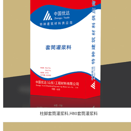
柱脚套筒灌浆料,H80套筒灌浆料