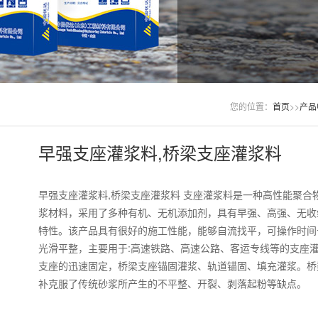
您的位置：
首页
>>
产品
早强支座灌浆料,桥梁支座灌浆料
早强支座灌浆料,桥梁支座灌浆料
支座灌浆料是一种高性能聚合
浆材料，采用了多种有机、无机添加剂，具有早强、高强、无收
特性。该产品具有很好的施工性能，能够自流找平，可操作时间
光滑平整，主要用于:高速铁路、高速公路、客运专线等的支座
支座的迅速固定，桥梁支座锚固灌浆、轨道锚固、填充灌浆。桥
补克服了传统砂浆所产生的不平整、开裂、剥落起粉等缺点。