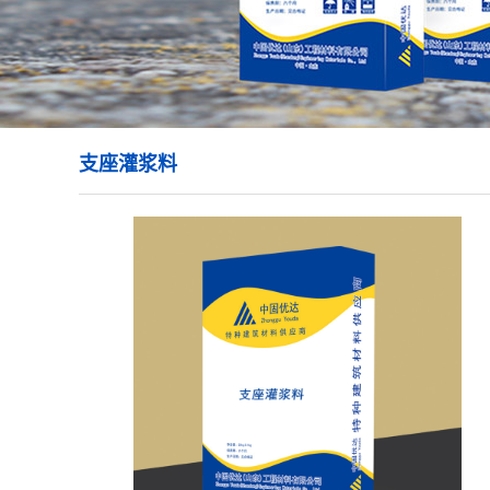
支座灌浆料