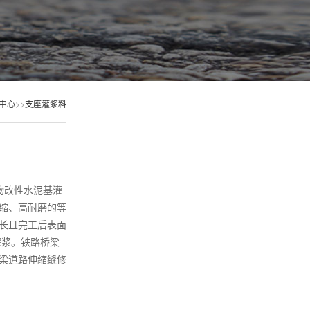
中心
>>
支座灌浆料
物改性水泥基灌
缩、高耐磨的等
长且完工后表面
灌浆。铁路桥梁
梁道路伸缩缝修